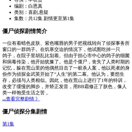
编剧：
白恩真
类别：
喜剧,悬疑
集数：
共12集 剧情更至第1集
僵尸侦探剧情简介
一位有着蜡色皮肤、紫色嘴唇的男子把视线转向了侦探事务所
窗口的一群鸽子。在饥寒交迫的情况下，他试图吃掉一只
鸽子，在院子里胡乱比划着。但由于担心市中心的鸽子的细菌
和病毒传染，他开始犹豫了。他是个僵尸，丧失了人类时期的
记忆，躲在荒山里的他偶然目击了一桩杀人案，他以死者的身
份作为侦探金武英开始了“人生”的第二幕。他认为，要想生
存，必须与人类相似。因此，他在荒山上进行了1年的特训，
改变了缓慢的脚步，并矫正发音，用BB霜修正了肤色，像人
类一样饱受生活之苦 。
...
查看完整剧情 》
僵尸侦探分集剧情
第1集