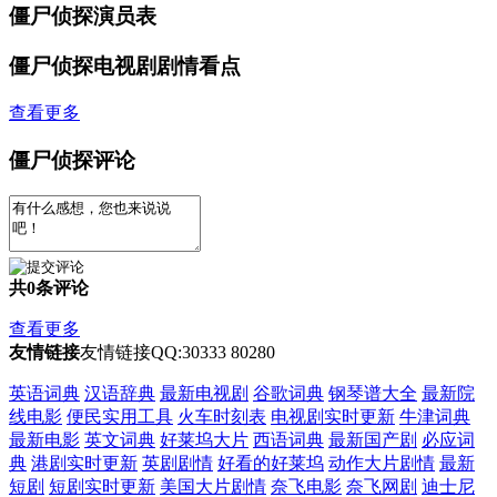
僵尸侦探演员表
僵尸侦探电视剧剧情看点
查看更多
僵尸侦探评论
共
0
条评论
查看更多
友情链接
友情链接QQ:30333 80280
英语词典
汉语辞典
最新电视剧
谷歌词典
钢琴谱大全
最新院
线电影
便民实用工具
火车时刻表
电视剧实时更新
牛津词典
最新电影
英文词典
好莱坞大片
西语词典
最新国产剧
必应词
典
港剧实时更新
英剧剧情
好看的好莱坞
动作大片剧情
最新
短剧
短剧实时更新
美国大片剧情
奈飞电影
奈飞网剧
迪士尼