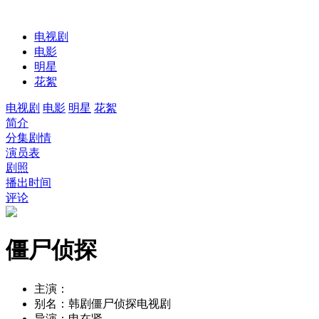
电视剧
电影
明星
花絮
电视剧
电影
明星
花絮
简介
分集剧情
演员表
剧照
播出时间
评论
僵尸侦探
主演：
别名：
韩剧僵尸侦探电视剧
导演：
申在贤