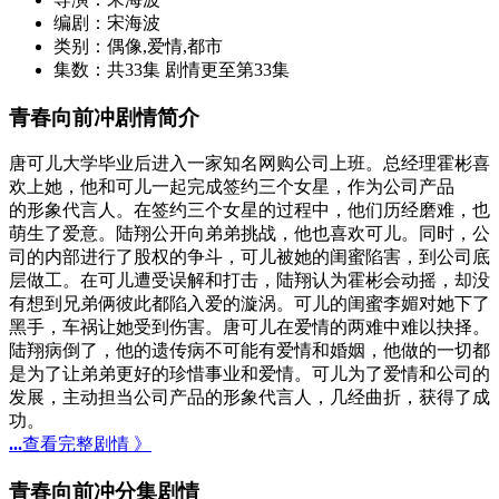
编剧：
宋海波
类别：
偶像,爱情,都市
集数：
共33集 剧情更至第33集
青春向前冲剧情简介
唐可儿大学毕业后进入一家知名网购公司上班。总经理霍彬喜
欢上她，他和可儿一起完成签约三个女星，作为公司产品
的形象代言人。在签约三个女星的过程中，他们历经磨难，也
萌生了爱意。陆翔公开向弟弟挑战，他也喜欢可儿。同时，公
司的内部进行了股权的争斗，可儿被她的闺蜜陷害，到公司底
层做工。在可儿遭受误解和打击，陆翔认为霍彬会动摇，却没
有想到兄弟俩彼此都陷入爱的漩涡。可儿的闺蜜李媚对她下了
黑手，车祸让她受到伤害。唐可儿在爱情的两难中难以抉择。
陆翔病倒了，他的遗传病不可能有爱情和婚姻，他做的一切都
是为了让弟弟更好的珍惜事业和爱情。可儿为了爱情和公司的
发展，主动担当公司产品的形象代言人，几经曲折，获得了成
功。
...
查看完整剧情 》
青春向前冲分集剧情