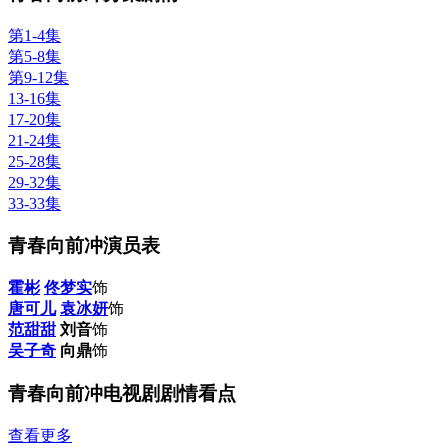
第1-4集
第5-8集
第9-12集
13-16集
17-20集
21-24集
25-28集
29-32集
33-33集
青春向前冲演员表
霍彬
佟梦实
饰
唐可儿
袁冰妍
饰
范甜甜
刘音
饰
吴子奇
向鼎
饰
青春向前冲电视剧剧情看点
查看更多