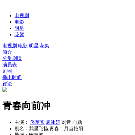
电视剧
电影
明星
花絮
电视剧
电影
明星
花絮
简介
分集剧情
演员表
剧照
播出时间
评论
青春向前冲
主演：
佟梦实
袁冰妍
刘音
向鼎
别名：
我星飞扬,青春二月当艳阳
导演：
宋海波